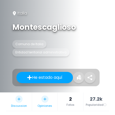
Italia
Montescaglioso
Comuna de Italia
Entidad territorial administrativa
He estado aquí
2
27.2k
Fotos
Popularidad
Discussion
Opiniones