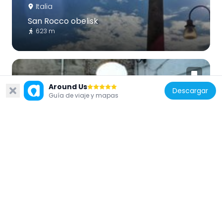
Italia
San Rocco obelisk
623 m
Around Us
Descargar
Guía de viaje y mapas
Italia
Porta Sant'Angelo
966 m
Italia