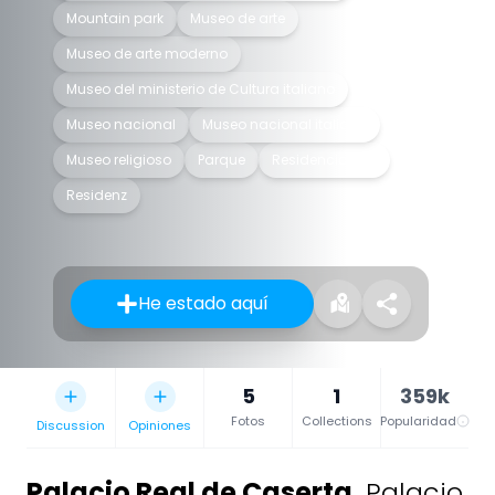
Mountain park
Museo de arte
Museo de arte moderno
Museo del ministerio de Cultura italiano
Museo nacional
Museo nacional italiano
Museo religioso
Parque
Residencia real
Residenz
He estado aquí
5
1
359k
Fotos
Collections
Popularidad
Discussion
Opiniones
Palacio Real de Caserta
,
Palacio