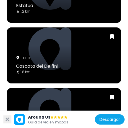
Estatua
1.2 km
Italia
Cascata dei Delfini
1.8 km
Around Us
Italia
Descargar
Guía de viaje y mapas
Fontana di Eolo