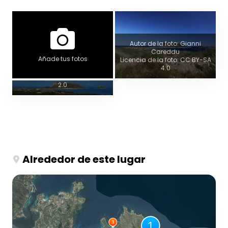
Autor de la foto: Gianni
Vista panorámica
Careddu
Añade tus fotos
Licencia de la foto: CC BY-SA
Autor de la foto: Rolf Dietrich
4.0
Brecher
Licencia de la foto: CC BY-SA
2.0
Alrededor de este lugar