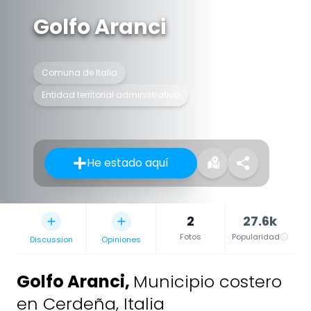
Golfo Aranci
Comuna de Italia
Entidad territorial administrativa
He estado aquí
2
27.6k
Fotos
Popularidad
Discussion
Opiniones
Golfo Aranci
,
Municipio costero
en Cerdeña, Italia