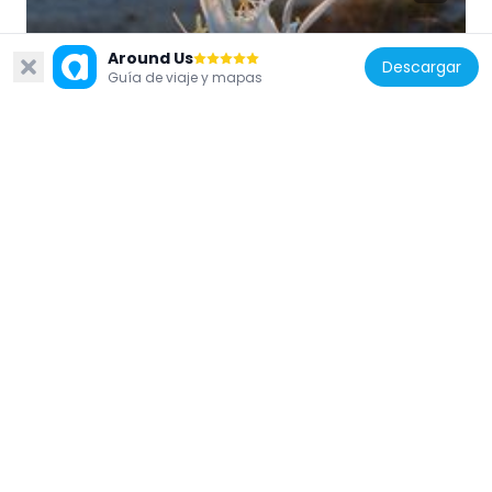
Around Us
Italia
Descargar
Guía de viaje y mapas
Spiaggia Bianca
2.4 km
Italia
Sant'Antonio da Padova
7 km