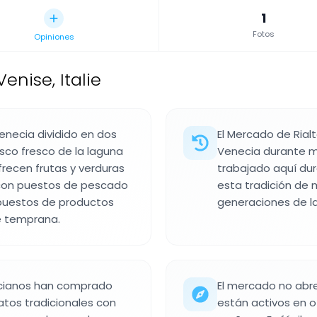
1
Fotos
Opiniones
enise, Italie
enecia dividido en dos
El Mercado de Rial
sco fresco de la laguna
Venecia durante m
recen frutas y verduras
trabajado aquí du
 con puestos de pescado
esta tradición de
 puestos de productos
generaciones de la
e temprana.
ecianos han comprado
El mercado no abre
atos tradicionales con
están activos en ot