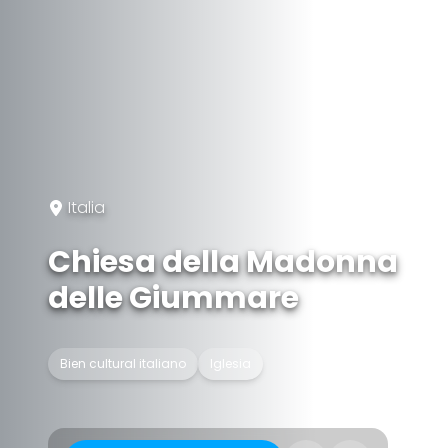
Italia
Chiesa della Madonna
delle Giummare
Bien cultural italiano
Iglesia