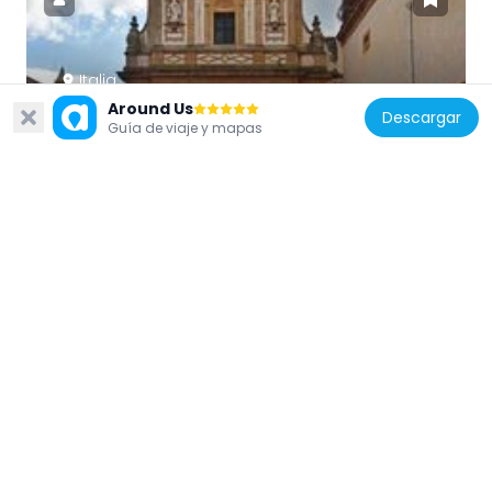
Italia
Around Us
San Michele Arcangelo
Descargar
Guía de viaje y mapas
1.9 km
Italia
Collegio dei Gesuiti
2.1 km