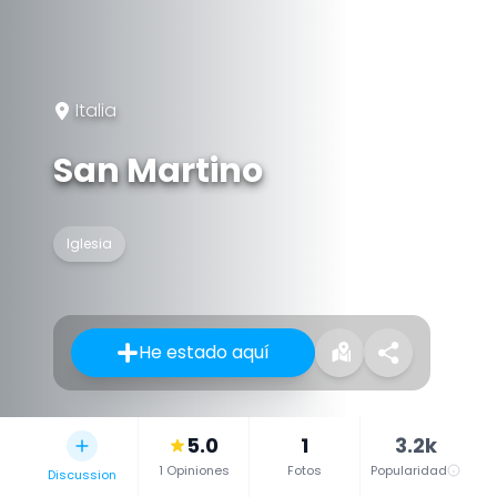
Italia
San Martino
Iglesia
He estado aquí
5.0
1
3.2k
1 Opiniones
Fotos
Popularidad
Discussion