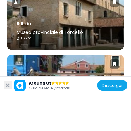
Italia
Museo provinciale di Torcello
1.6 km
Around Us
Descargar
Italia
Guía de viaje y mapas
Ponte dei Tre Ponti (Burano)
298 m