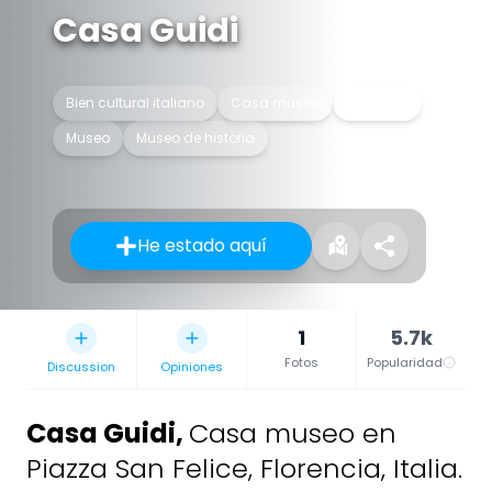
Casa Guidi
Bien cultural italiano
Casa museo
Inmueble
Museo
Museo de historia
He estado aquí
1
5.7k
Fotos
Popularidad
Discussion
Opiniones
Casa Guidi
,
Casa museo en
Piazza San Felice, Florencia, Italia.