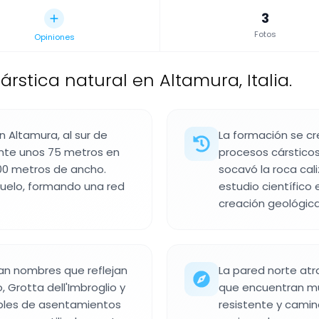
3
Fotos
Opiniones
rstica natural en Altamura, Italia.
n Altamura, al sur de
La formación se cr
nte unos 75 metros en
procesos cársticos
0 metros de ancho.
socavó la roca cal
suelo, formando una red
estudio científico
creación geológica
van nombres que reflejan
La pared norte at
 Grotta dell'Imbroglio y
que encuentran mú
sibles de asentamientos
resistente y cami