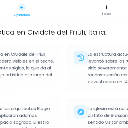
1
Fotos
Opiniones
tica en Cividale del Friuli, Italia.
 en Cividale del Friuli
La estructura actua
era visibles en el techo.
levantó sobre las 
tes siglos, lo que da al
sido severamente 
jo artístico a lo largo del
reconstrucción oc
devastadora en 1468
e los arquitectos Biagio
La iglesia está ub
 aplicaron adornos
distrito de Brossan
pacio sagrado. El estilo
sentido visitar am