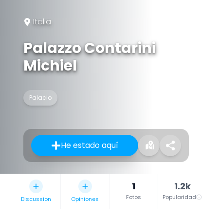
Italia
Palazzo Contarini
Michiel
Palacio
He estado aquí
1
1.2k
Fotos
Popularidad
Discussion
Opiniones