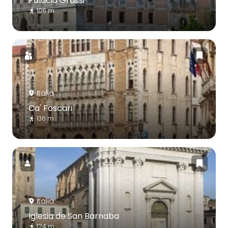
Palacio Grassi
106 m
Italia
Ca' Foscari
136 m
Italia
Iglesia de San Barnaba
124 m