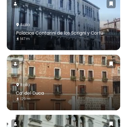
Italia
Palacios Contarini de los Scrigni y Corfù
147 m
Italia
Ca’ del Duca
129 m