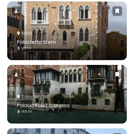
Italia
Palazzetto Stern
26 m
Italia
Palacio Falier Canossa
149 m