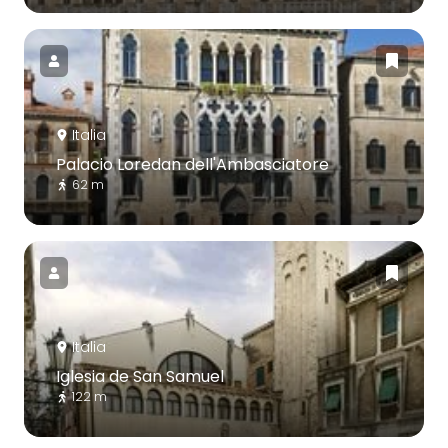
Italia
Palacio Loredan dell'Ambasciatore
62 m
Italia
Iglesia de San Samuel
122 m