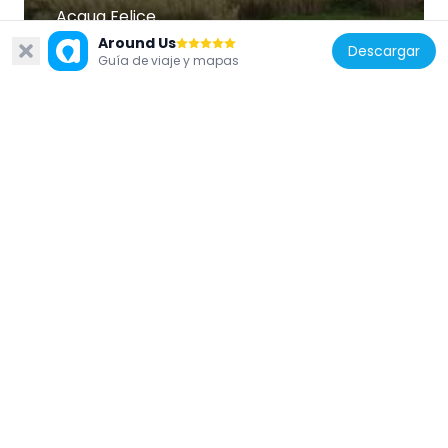
Acqua Felice
119 m
Around Us
Descargar
Guía de viaje y mapas
Italia
Capilla Cornaro
85 m
Italia
San Camillo de Lellis