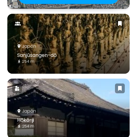
Japón
Sanjūsangen-dō
254 m
Japón
Hōkō-ji
254 m