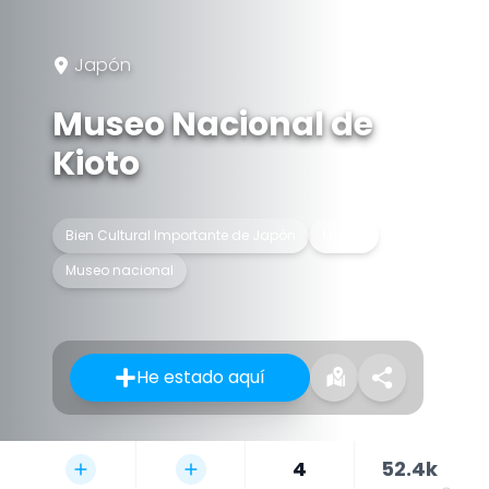
Japón
Museo Nacional de
Kioto
Bien Cultural Importante de Japón
Museo
Museo nacional
He estado aquí
4
52.4k