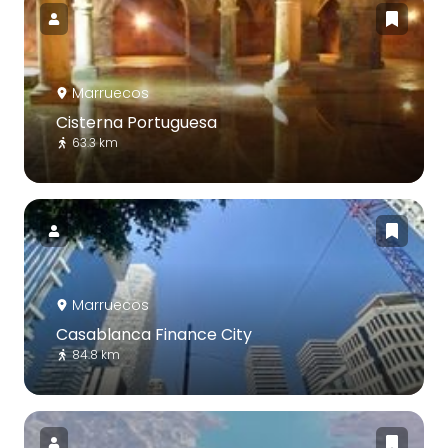
Marruecos
Cisterna Portuguesa
63.3 km
Marruecos
Casablanca Finance City
84.8 km