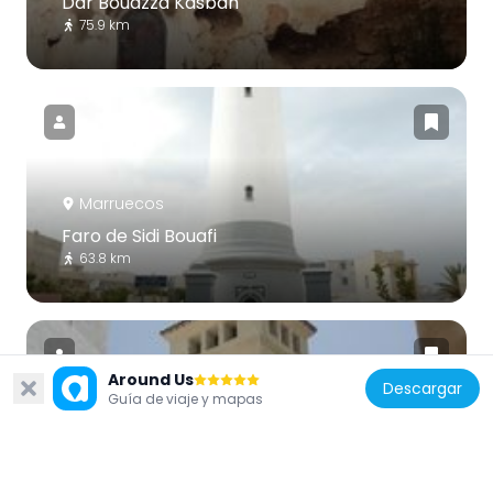
Dar Bouazza Kasbah
75.9 km
Marruecos
Faro de Sidi Bouafi
63.8 km
Around Us
Descargar
Guía de viaje y mapas
Marruecos
Iglesia de Saint-Bernard
62.8 km