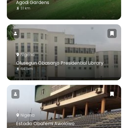
Agodi Gardens
3.1 km
Nigeria
Olusegun Obasanjo Presidential Library
64.1 km
Nigeria
Estadio Obafemi Awolowo