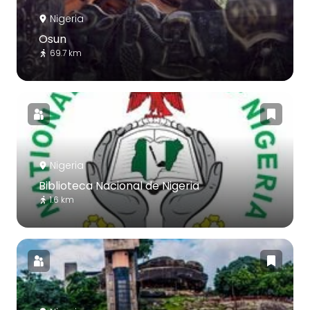
Nigeria
Osun
69.7 km
Nigeria
Biblioteca Nacional de Nigeria
1.6 km