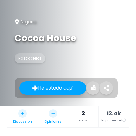
Nigeria
Cocoa House
Rascacielos
He estado aquí
3
13.4k
Fotos
Popularidad
Discussion
Opiniones