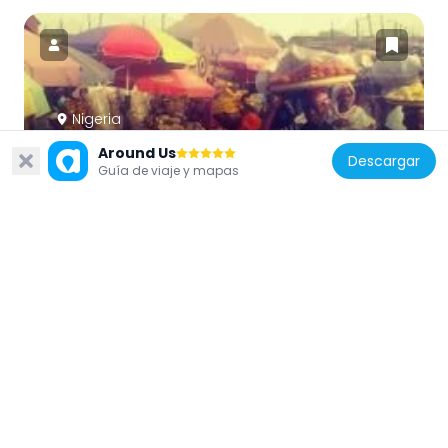
Nigeria
Bodija Market
Around Us
Descargar
6.6 km
Guía de viaje y mapas
Nigeria
Museo Nacional de la Unidad, Ibadan
1.2 km