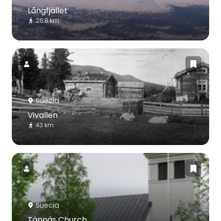
Långfjället
26.8 km
Suecia
Vivallen
43 km
Suecia
Tännäs Church