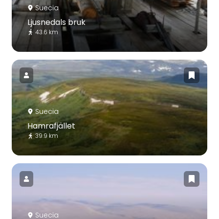
Suecia
Ljusnedals bruk
43.6 km
Suecia
Hamrafjället
39.9 km
Suecia