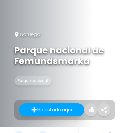
Noruega
Parque nacional de
Femundsmarka
Parque nacional
He estado aquí