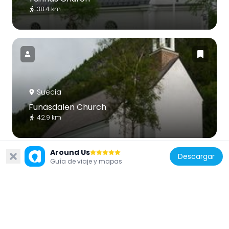
38.4 km
Suecia
Funäsdalen Church
42.9 km
Around Us
Descargar
Guía de viaje y mapas
Noruega
Brekken Church
49.6 km