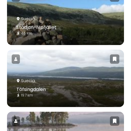
Suecia
Städjan-Nipfjället
46 km
Suecia
Töfsingdalen
19.7 km