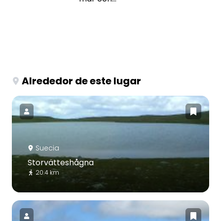
Alrededor de este lugar
Suecia
Storvätteshågna
20.4 km