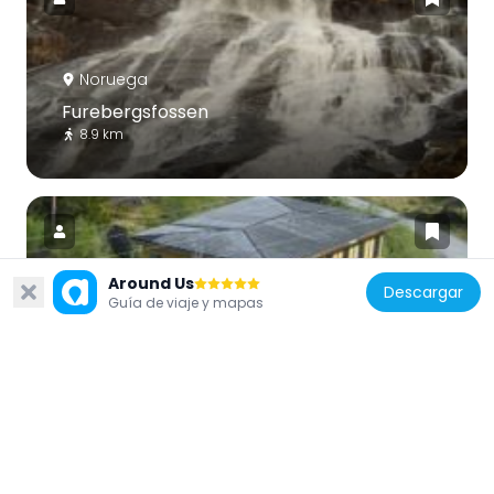
Noruega
Furebergsfossen
8.9 km
Around Us
Descargar
Guía de viaje y mapas
Noruega
Skjeggedal pumping Station
19.6 km