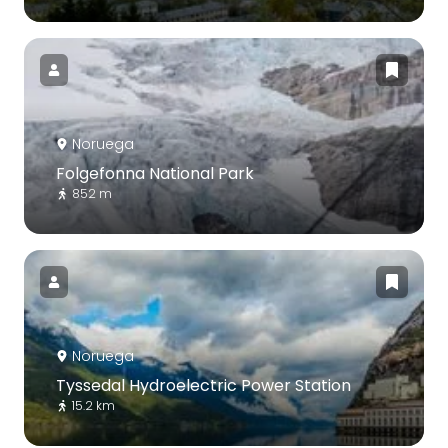
Noruega
Folgefonna National Park
852 m
Noruega
Tyssedal Hydroelectric Power Station
15.2 km