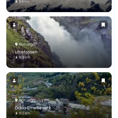
6.9 km
Noruega
Låtefossen
19.8 km
Noruega
Odda Smelteverk
13.2 km