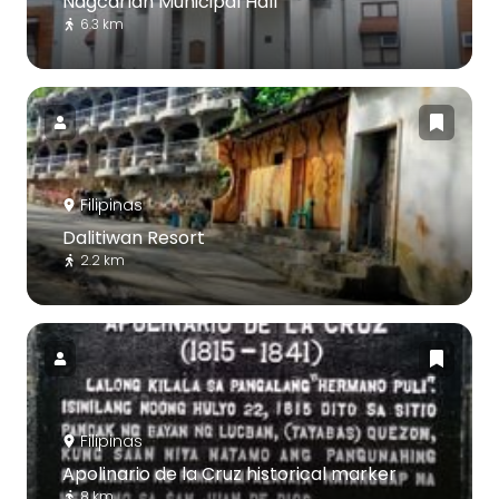
Nagcarlan Municipal Hall
6.3 km
Filipinas
Dalitiwan Resort
2.2 km
Filipinas
Apolinario de la Cruz historical marker
8 km