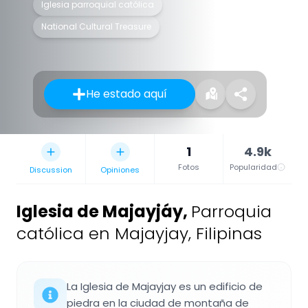
Iglesia parroquial católica
National Cultural Treasure
He estado aquí
1
4.9k
Fotos
Popularidad
Discussion
Opiniones
Iglesia de Majayjáy
,
Parroquia
católica en Majayjay, Filipinas
La Iglesia de Majayjay es un edificio de
piedra en la ciudad de montaña de