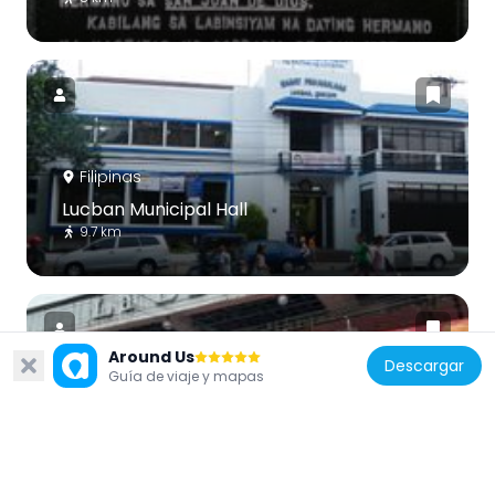
Filipinas
Lucban Municipal Hall
9.7 km
Around Us
Descargar
Guía de viaje y mapas
Filipinas
La Doña Ana
9.8 km