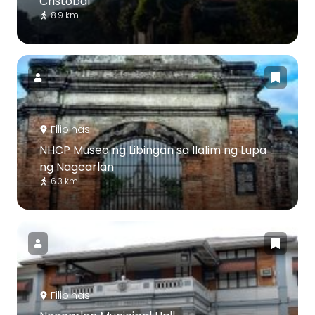
Cristobal
8.9 km
Filipinas
NHCP Museo ng Libingan sa Ilalim ng Lupa
ng Nagcarlan
6.3 km
Filipinas