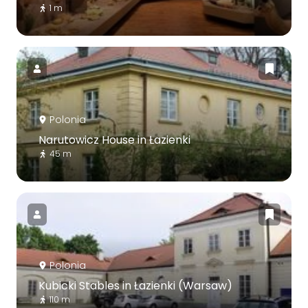
1 m
Polonia
Narutowicz House in Łazienki
45 m
Polonia
Kubicki Stables in Łazienki (Warsaw)
110 m