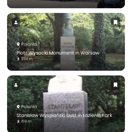
Polonia
Piotr Wysocki Monument in Warsaw
234 m
Polonia
Stanisław Wyspiański bust in Łazienki Park
159 m