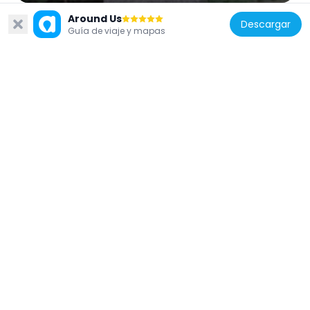
Around Us
Descargar
Guía de viaje y mapas
Polonia
Popiersie Józefa Bema w Warszawie
82 m
Polonia
Museum of Hunting and Horsemanship
2 m