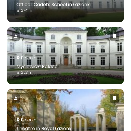
Officer Cadets School in Łazienki
274 m
Polonia
Myślewicki Palace
223 m
Polonia
Theatre in Royal Łazienki