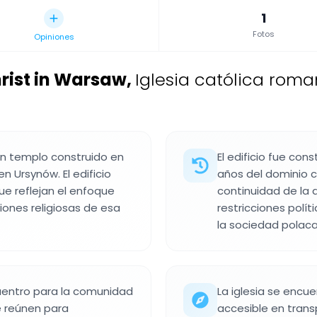
1
Fotos
Opiniones
hrist in Warsaw
,
Iglesia católica roma
 un templo construido en
El edificio fue con
n Ursynów. El edificio
años del dominio c
ue reflejan el enfoque
continuidad de la a
iones religiosas de esa
restricciones polít
la sociedad polaca
uentro para la comunidad
La iglesia se encue
e reúnen para
accesible en transp