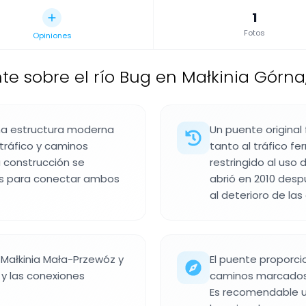
1
Fotos
Opiniones
te sobre el río Bug en Małkinia Górna
una estructura moderna
Un puente original 
 tráfico y caminos
tanto al tráfico fe
a construcción se
restringido al uso 
s para conectar ambos
abrió en 2010 desp
al deterioro de las
Małkinia Mała-Przewóz y
El puente proporci
l y las conexiones
caminos marcados p
Es recomendable ut