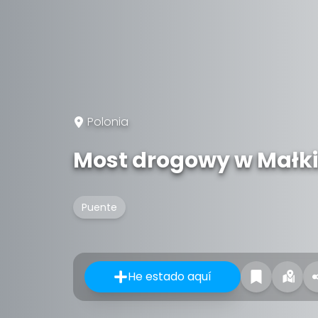
Polonia
Most drogowy w Małki
Puente
He estado aquí