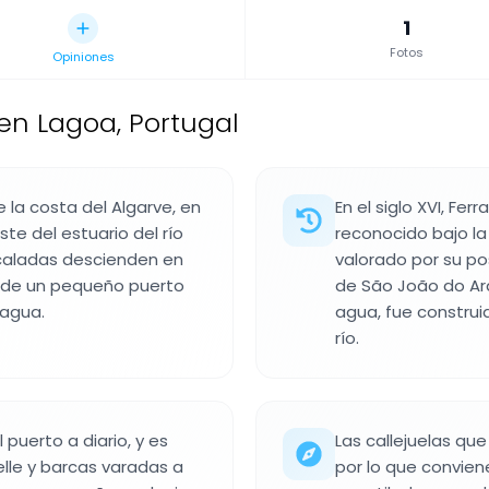
1
Fotos
Opiniones
en Lagoa, Portugal
 la costa del Algarve, en
En el siglo XVI, F
este del estuario del río
reconocido bajo la
ncaladas descienden en
valorado por su po
donde un pequeño puerto
de São João do Ara
 agua.
agua, fue construi
río.
puerto a diario, y es
Las callejuelas qu
elle y barcas varadas a
por lo que conviene