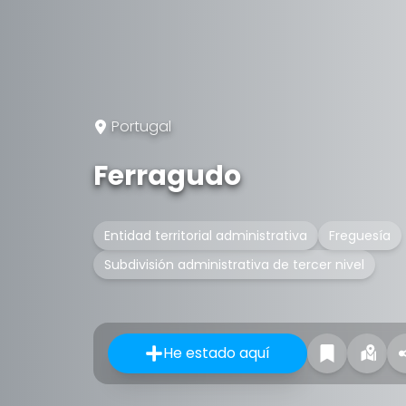
Portugal
Ferragudo
Entidad territorial administrativa
Freguesía
Subdivisión administrativa de tercer nivel
He estado aquí