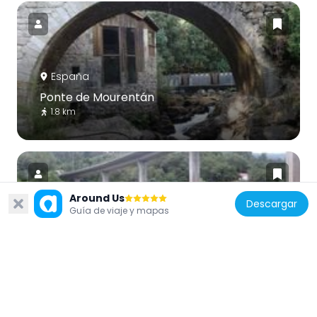
España
Ponte de Mourentán
1.8 km
Around Us
Descargar
Guía de viaje y mapas
España
Puente Internacional Arbo - Melgaço
1.1 km