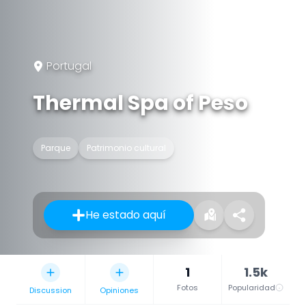
Portugal
Thermal Spa of Peso
Parque
Patrimonio cultural
He estado aquí
1
1.5k
Fotos
Popularidad
Discussion
Opiniones