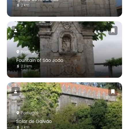
2 km
Portugal
Fountain of São João
2.3 km
Portugal
Solar de Galvão
2 km