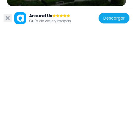
Around Us
Descargar
Guía de viaje y mapas
Portugal
Convento de São Domingos de Benfica
746 m
Portugal
Quinta do Beau-Séjour, também
denominada Quinta das Campainhas
164 m