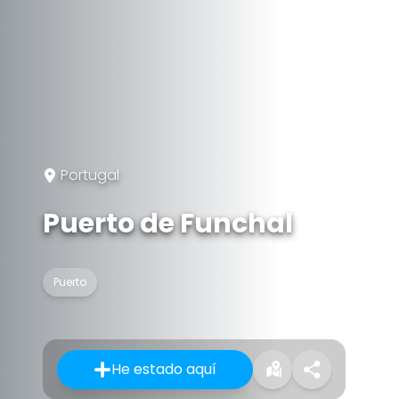
Portugal
Puerto de Funchal
Puerto
He estado aquí