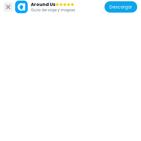
Around Us
Descargar
Guía de viaje y mapas
Portugal
Quinta Vigia
662 m
Portugal
Solar de Dona Mécia
672 m