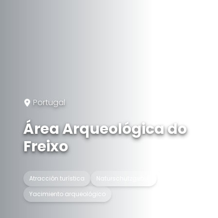
Portugal
Área Arqueológica do
Freixo
Atracción turística
Naturschutzgebiet
Yacimiento arqueológico