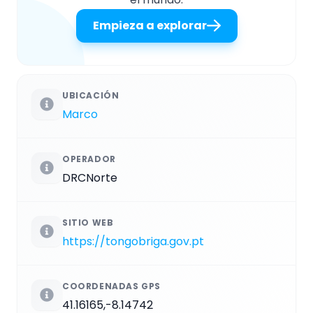
Empieza a explorar
UBICACIÓN
Marco
OPERADOR
DRCNorte
SITIO WEB
https://tongobriga.gov.pt
COORDENADAS GPS
41.16165,-8.14742