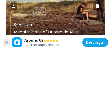
Portugal
Megalithic site of Outeiro de Ante
10 km
Around Us
Descargar
Guía de viaje y mapas
Portugal
Igreja Paroquial de Sobretâmega
3.9 km