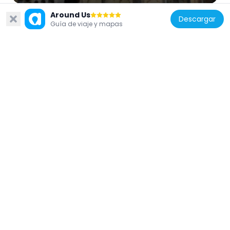
Around Us
Descargar
Guía de viaje y mapas
Rumania
Popa Chițu Church
928 m
Rumania
Olari Church (Bucharest)
396 m