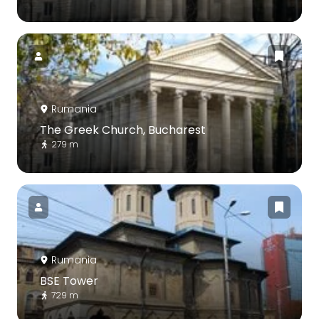
Rumania
The Greek Church, Bucharest
279 m
Rumania
BSE Tower
729 m