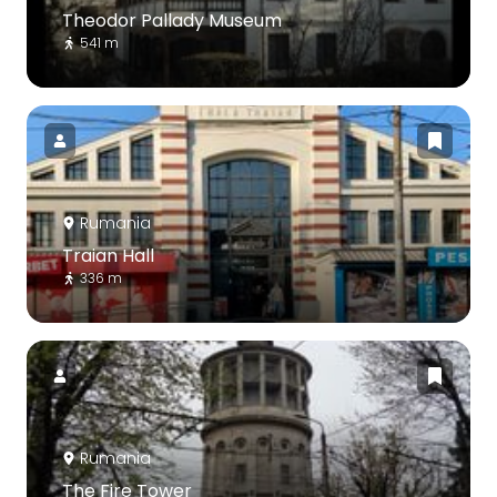
Theodor Pallady Museum
541 m
Rumania
Traian Hall
336 m
Rumania
The Fire Tower