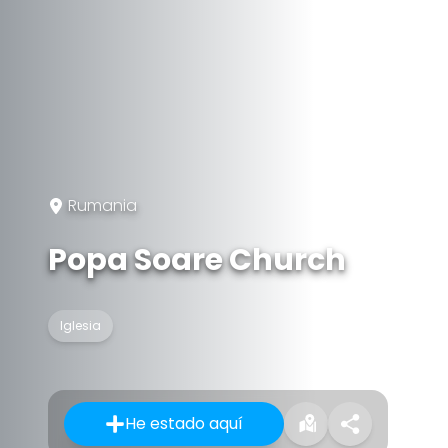
Rumania
Popa Soare Church
Iglesia
He estado aquí