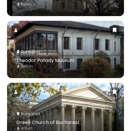
521 m
Rumania
Theodor Pallady Museum
545 m
Rumania
Greek Church of Bucharest
305 m