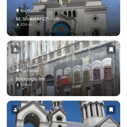
Rumania
St. Silvester Church
828 m
Rumania
Solacoglu Inn
566 m