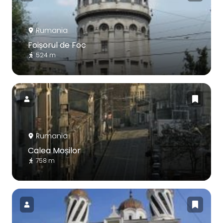
Rumania
Foișorul de Foc
524 m
Rumania
Calea Moșilor
758 m