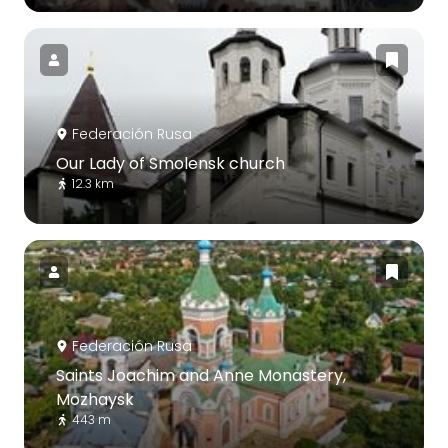
Federación Rusa
Our Lady of Smolensk church
12.3 km
Federación Rusa
Saints Joachim and Anne Monastery,
Mozhaysk
443 m