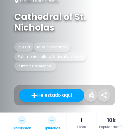
Federación Rusa
Cathedral of St.
Nicholas
Iglesia
Iglesia ortodoxa
Patrimonio cultural federal de Rusia
Punto de referencia
He estado aquí
1
10k
Fotos
Popularidad
Discussion
Opiniones