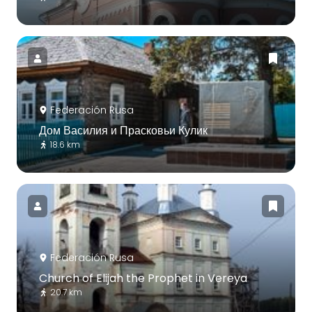
Federación Rusa
Дом Василия и Прасковьи Кулик
18.6 km
Federación Rusa
Church of Elijah the Prophet in Vereya
20.7 km