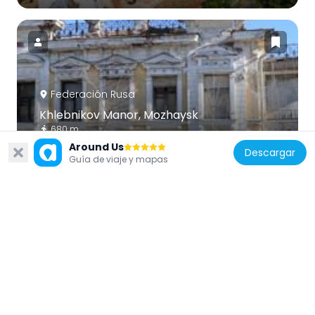
Federación Rusa
Khlebnikov Manor, Mozhaysk
680 m
Around Us
Descargar
Guía de viaje y mapas
Federación Rusa
Sergey Gerasimov House Museum
1.4 km