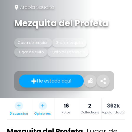
Arabia Saudita
Mezquita del Profeta
Casa de oración
Gran mezquita
Lugar de culto
Punto de referencia
He estado aquí
16
2
362k
Fotos
Collections
Popularidad
Discussion
Opiniones
Mezquita del Profeta
,
Lugar de