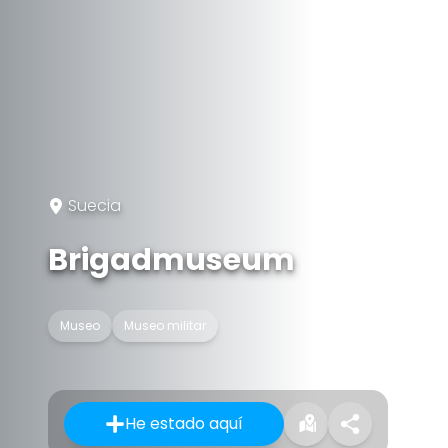
Suecia
Brigadmuseum
Museo
Museo militar
He estado aquí