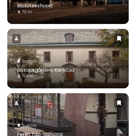
Bibliotekshuset
710 m
Suecia
Biskopsgården, Karlstad
724 m
Suecia
Ferlin Tap-dancing