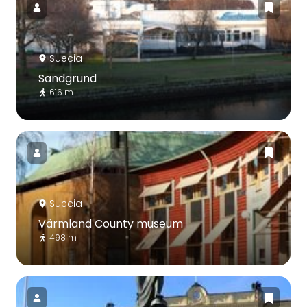
Suecia
Sandgrund
616 m
Suecia
Värmland County museum
498 m