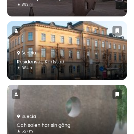
893 m
Suecia
Residenset, Karlstad
884 m
Suecia
Och solen har sin gång
527 m