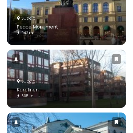
Suecia
Peace Monument
943 m
Suecia
Karolinen
665 m