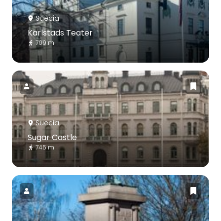
Suecia
Karlstads Teater
709 m
Suecia
Sugar Castle
745 m