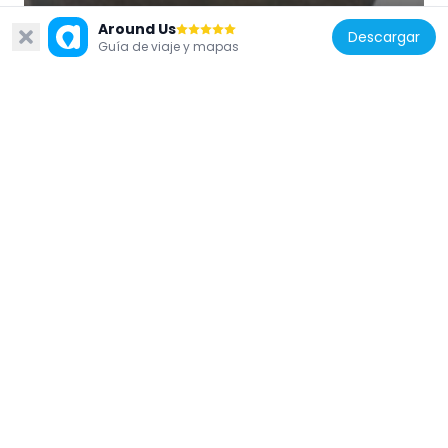
Around Us
Descargar
Guía de viaje y mapas
Suecia
Gustaf Fröding
964 m
Suecia
Gamla Riksbankshuset, Karlstad
996 m