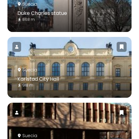
Suecia
Duke Charles statue
868 m
Suecia
Karlstad City Hall
918 m
Suecia