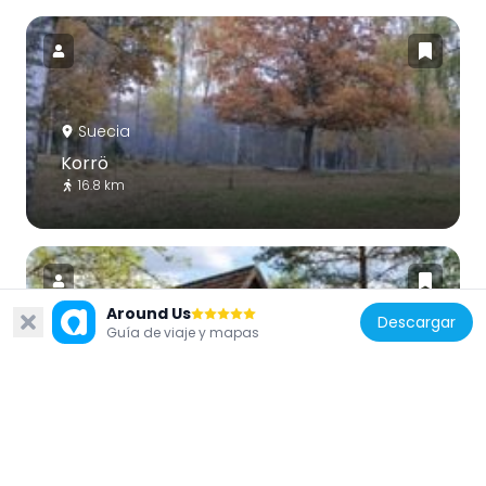
Suecia
Korrö
16.8 km
Around Us
Descargar
Guía de viaje y mapas
Suecia
Mikaelsgården, Lindås
8.3 km