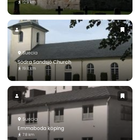
12.9 km
Suecia
Södra Sandsjö Church
19.8 km
Suecia
Emmaboda köping
7.8 km