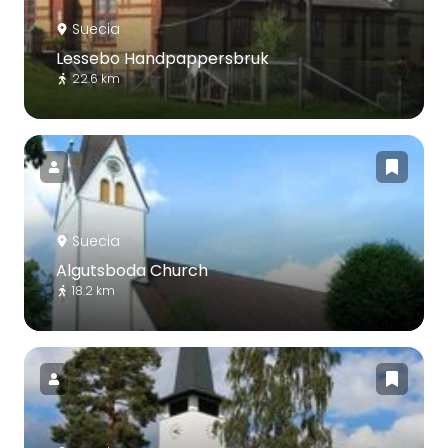
Suecia
Lessebo Handpappersbruk
22.6 km
Suecia
Algutsboda Church
18.2 km