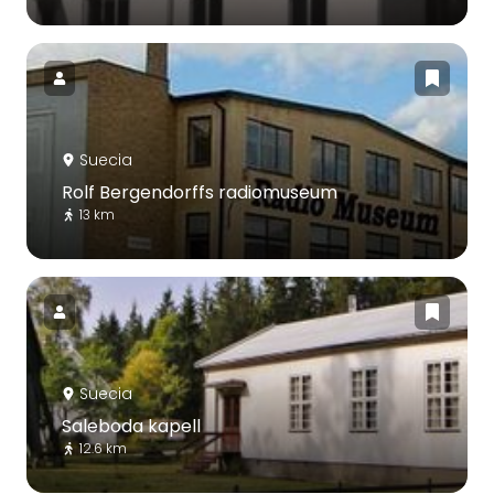
Suecia
Rolf Bergendorffs radiomuseum
13 km
Suecia
Saleboda kapell
12.6 km