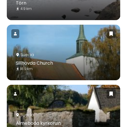
Törn
4.9 km
Suecia
Sillhövda Church
18.9 km
Suecia
Älmeboda kyrkoruin