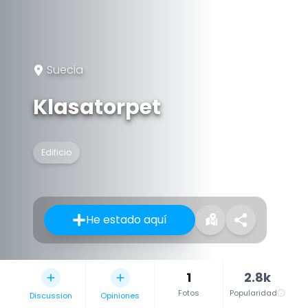
Suecia
Klasatorpet
Edificio
He estado aquí
1
2.8k
Fotos
Popularidad
Discussion
Opiniones