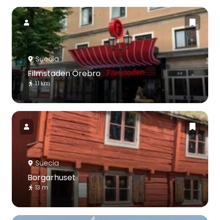
Suecia
Filmstaden Örebro
1.1 km
Suecia
Borgarhuset
13 m