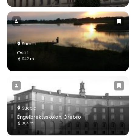
Suecia
Oset
942 m
Suecia
Engelbrektsskolan, Örebro
364 m