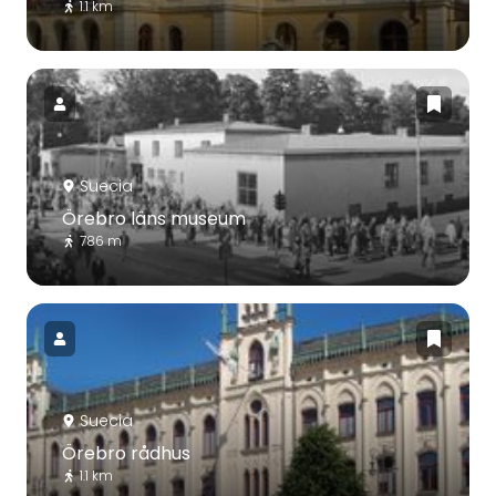
1.1 km
Suecia
Örebro läns museum
786 m
Suecia
Örebro rådhus
1.1 km