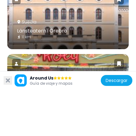
Suecia
Länsteatern i Örebro
1.1 km
Around Us
Descargar
Guía de viaje y mapas
Suecia
Roxy
924 m