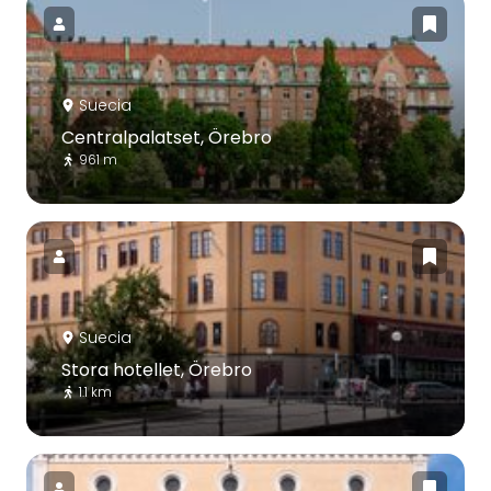
Suecia
Centralpalatset, Örebro
961 m
Suecia
Stora hotellet, Örebro
1.1 km