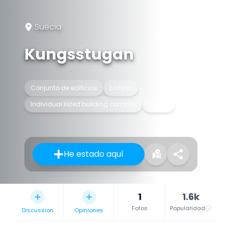
Suecia
Kungsstugan
Conjunto de edificios
Edificio
Individual listed building complex
Museo
He estado aquí
1
1.6k
Fotos
Popularidad
Discussion
Opiniones