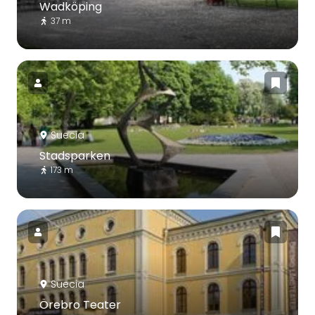
Wadköping
37 m
Suecia
Stadsparken
173 m
Suecia
Örebro Teater