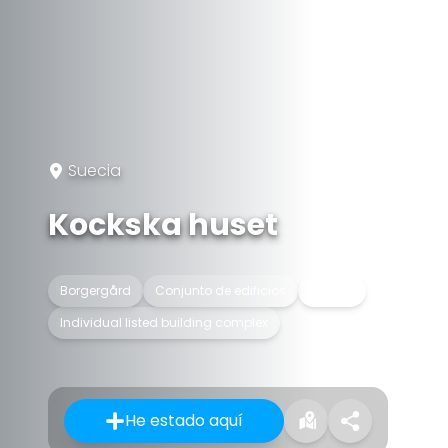
Suecia
Kockska huset
Borgergård
Conjunto de edificios
Edificio
Individual listed building complex
He estado aquí