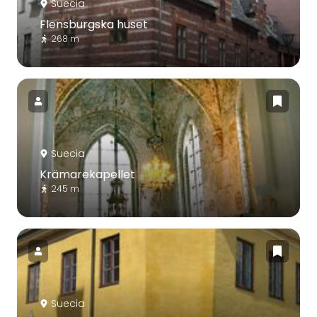
Suecia
Flensburgska huset
268 m
Suecia
Krämarekapellet
245 m
Suecia