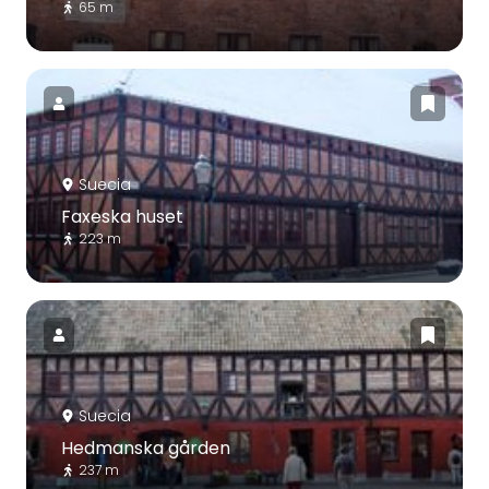
65 m
Suecia
Faxeska huset
223 m
Suecia
Hedmanska gården
237 m