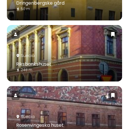
Dringenbergske gård
50 m
Suecia
Riksbankshuset
248 m
Suecia
Rosenvingeska huset