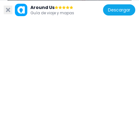
Around Us
Descargar
Guía de viaje y mapas
Suecia
Tornhuset
206 m
Suecia
Form Design Center
256 m