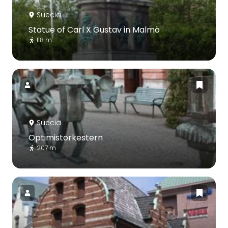
Suecia
Statue of Carl X Gustav in Malmö
118 m
Suecia
Optimistorkestern
207 m