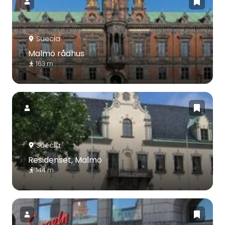
Suecia
Malmö rådhus
163 m
Suecia
Residenset, Malmö
144 m