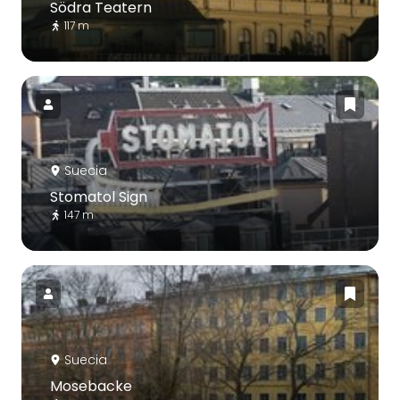
Södra Teatern
117 m
Suecia
Stomatol Sign
147 m
Suecia
Mosebacke