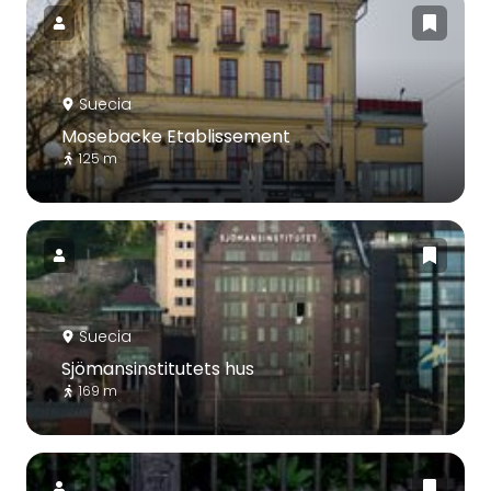
Suecia
Mosebacke Etablissement
125 m
Suecia
Sjömansinstitutets hus
169 m