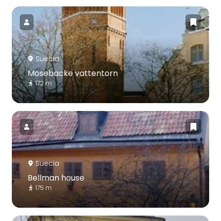
Suecia
Mosebacke vattentorn
172 m
Suecia
Bellman house
175 m