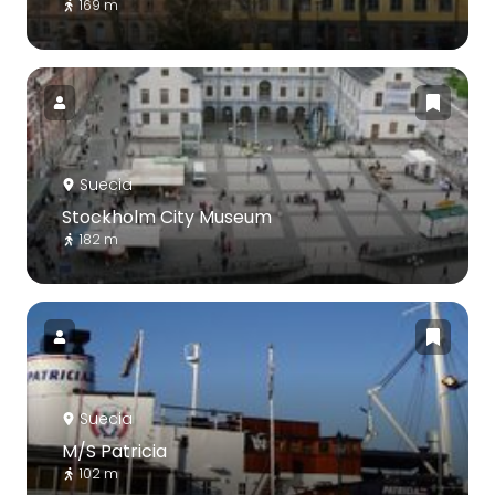
169 m
Suecia
Stockholm City Museum
182 m
Suecia
M/S Patricia
102 m