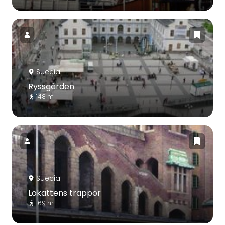
Suecia
Ryssgården
148 m
Suecia
Lokattens trappor
169 m