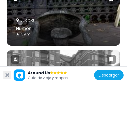
Suecia
Humor
159 m
Around Us
Descargar
Guía de viaje y mapas
Suecia
Drottsgården
57 m