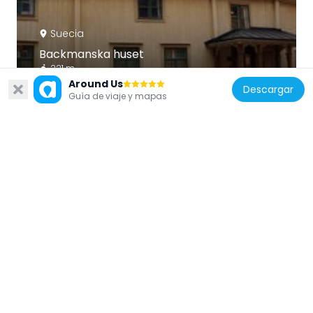
Suecia
Backmanska huset
221 m
Around Us
Descargar
Guía de viaje y mapas
Suecia
Uppland Runic Inscription 896
191 m