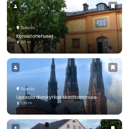
Suecia
Konsistoriehuset
215 m
Suecia
Uppsala domkyrkas skattkammare
236 m