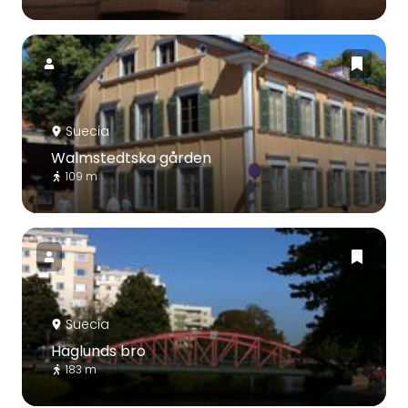
Suecia
Walmstedtska gården
109 m
Suecia
Haglunds bro
183 m