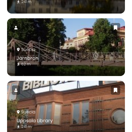
241 m
Suecia
Järnbron
62 m
Suecia
Uppsala Library
241 m