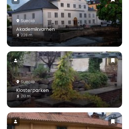
Suecia
Akademikvarnen
228 m
Suecia
Klosterparken
213 m