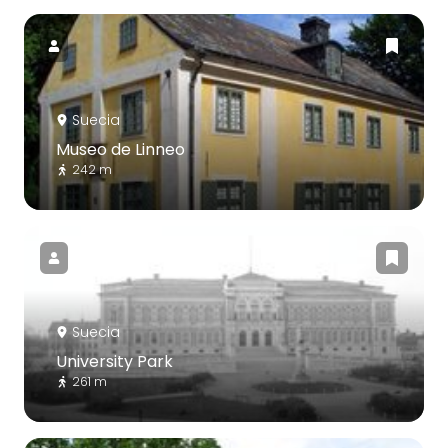
Suecia
Museo de Linneo
242 m
Suecia
University Park
261 m