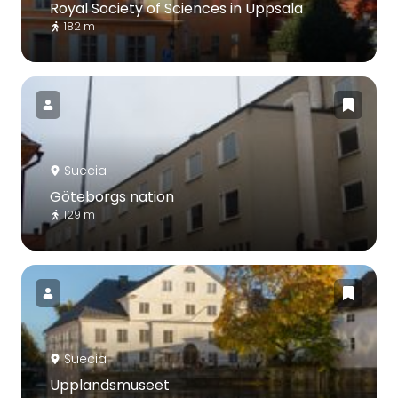
Royal Society of Sciences in Uppsala
182 m
Suecia
Göteborgs nation
129 m
Suecia
Upplandsmuseet