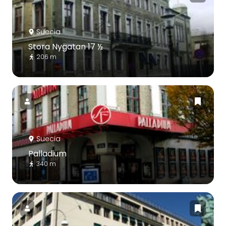
Suecia
Stora Nygatan 17 ½
206 m
Suecia
Palladium
340 m