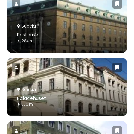
Suecia
Posthuset
284 m
Suecia
Palacehuset
336 m