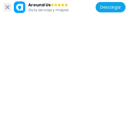
Suecia
Around Us
Descargar
Guía de viaje y mapas
Exercishuset, Gothenburg
292 m
Suecia
Gunnar Gren
249 m
Suecia