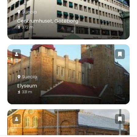
Suecia
Centrumhuset, Göteborg
372 m
Suecia
Elyseum
331 m