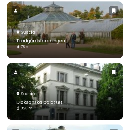
Suecia
Trädgårdsföreningen
78 m
Suecia
Dicksonska palatset
326 m