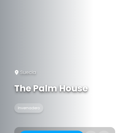
Suecia
The Palm House
Invernadero