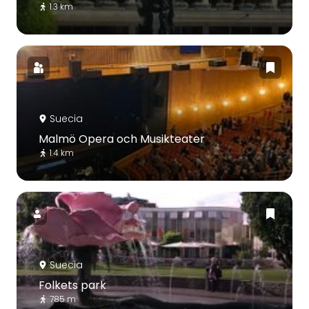
1.3 km
Suecia
Malmö Opera och Musikteater
1.4 km
Suecia
Folkets park
785 m