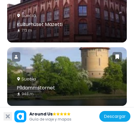
Suecia
Kulturhuset Mazetti
773 m
Suecia
Pildammstornet
948 m
Around Us
Descargar
Guía de viaje y mapas