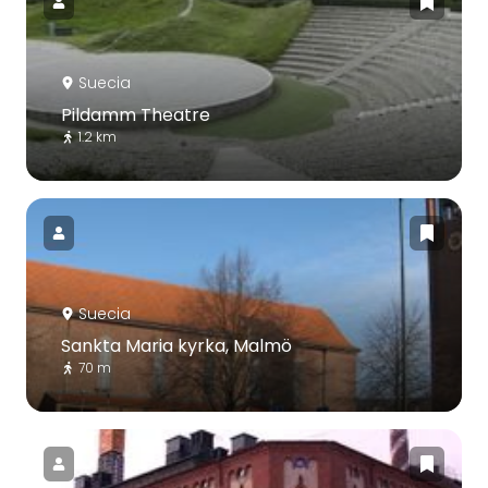
Suecia
Pildamm Theatre
1.2 km
Suecia
Sankta Maria kyrka, Malmö
70 m