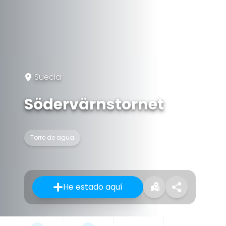
Suecia
Södervärnstornet
Torre de agua
He estado aquí