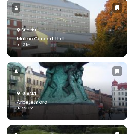
Suecia
Malmö Concert Hall
1.3 km
Suecia
Arbetets ära
495 m