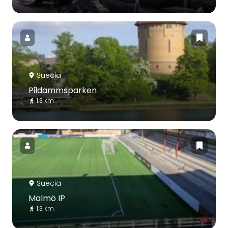
Suecia
Pildammsparken
1.3 km
Suecia
Malmö IP
1.3 km