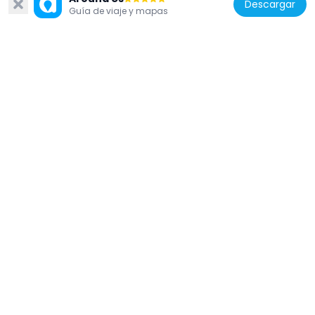
Descargar
Guía de viaje y mapas
Senegal
Monument Demba et Dupont
25.8 km
Senegal
Circuit de Dakar Baobabs
24.8 km