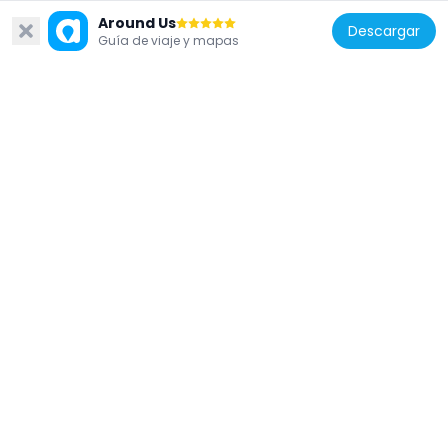
Crossrail Place
Around Us
425 m
Descargar
Guía de viaje y mapas
Reino Unido
25 Cabot Square
308 m
Reino Unido
Heron Quays