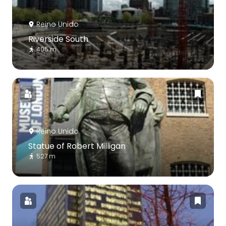
Reino Unido
Riverside South
405 m
Reino Unido
Statue of Robert Milligan
527 m