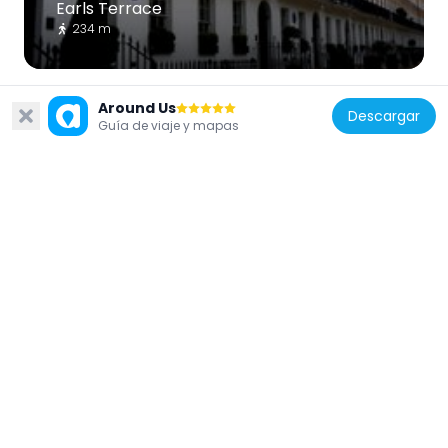
Earls Terrace
234 m
Around Us
Descargar
Guía de viaje y mapas
Reino Unido
Edwardes Place
315 m
Reino Unido
Commonwealth Institute building