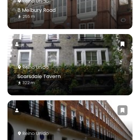
Reino Unido
8 Melbury Road
255 m
Reino Unido
Scarsdale Tavern
322 m
Reino Unido