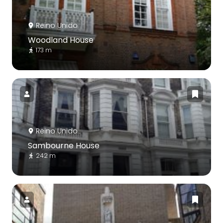
Reino Unido
Woodland House
173 m
Reino Unido
Sambourne House
242 m