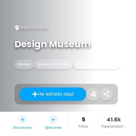
Reino Unido
Design Museum
Museo
Museo de diseño
Museo independiente
He estado aquí
5
41.6k
Fotos
Popularidad
Discussion
Opiniones