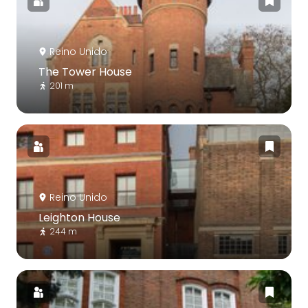
Reino Unido
The Tower House
201 m
Reino Unido
Leighton House
244 m