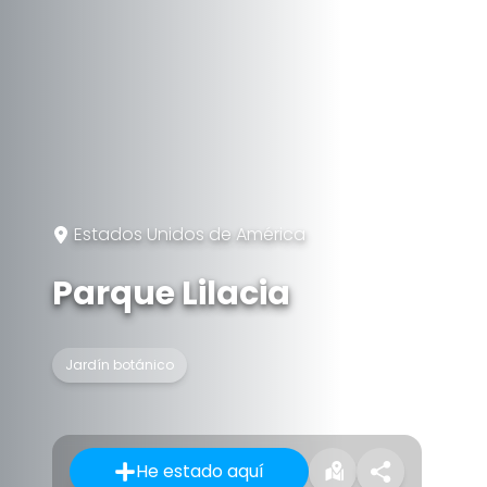
Estados Unidos de América
Parque Lilacia
Jardín botánico
He estado aquí