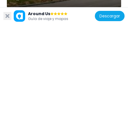
Around Us
Descargar
Guía de viaje y mapas
Estados Unidos de América
Hauptgebaude
6.3 km
Estados Unidos de América
Alfred A. Schiller House
3.3 km