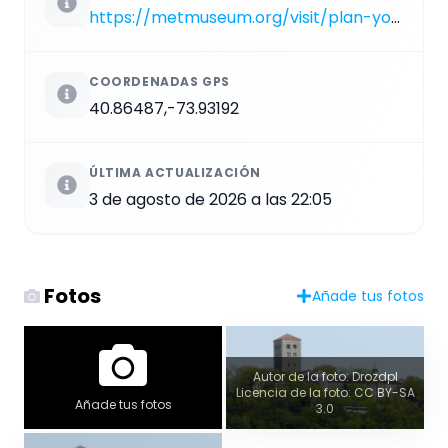
https://metmuseum.org/visit/plan-your-visit/met-cloisters
COORDENADAS GPS
40.86487,-73.93192
ÚLTIMA ACTUALIZACIÓN
3 de agosto de 2026 a las 22:05
Fotos
Añade tus fotos
Autor de la foto: Drozdpl
Licencia de la foto: CC BY-SA
Añade tus fotos
3.0