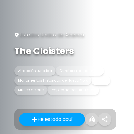
Estados Unidos de América
The Cloisters
Atracción turística
Curatorial department
Monumentos Históricos de Nueva York
Museo
Museo de arte
Propiedad contribuidora
He estado aquí