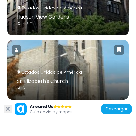
Estados Unidos de América
Hudson View Gardens
1.3 km
Estados Unidos de América
St. Elizabeth's Church
1.3 km
Around Us
Descargar
Guía de viaje y mapas