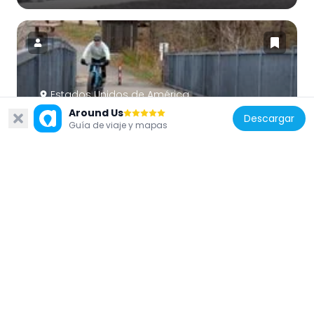
Estados Unidos de América
Around Us
Bloomington Ferry Trail Bridge
Descargar
Guía de viaje y mapas
6 km
Estados Unidos de América
Church of St. Hubertus-Catholic
8.7 km