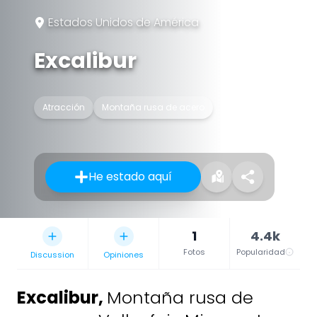
Estados Unidos de América
Excalibur
Atracción
Montaña rusa de acero
He estado aquí
1
4.4k
Fotos
Popularidad
Discussion
Opiniones
Excalibur
,
Montaña rusa de