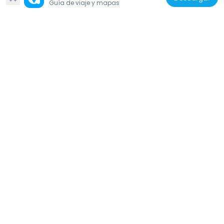
Guía de viaje y mapas
Estados Unidos de América
Whitney & Company
11.8 km
Estados Unidos de América
Russell Corner Historic District
4.2 km