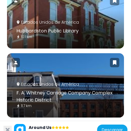
Estados Unidos de América
Hubbardston Public Library
10.1 km
Estados Unidos de América
F. A. Whitney Carriage Company Complex
Historic District
11.7 km
Around Us
Descargar