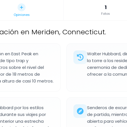
1
Fotos
Opiniones
ación en Meriden, Connecticut.
ón en East Peak en
Walter Hubbard, d
de tipo trap y
la torre a los resi
s sobre el nivel del
ceremonia de dedi
dor de 18 metros de
ofrecer a la comu
 altura de casi 10 metros.
ubbard por los estilos
Senderos de excurs
urante sus viajes por
de partida, mient
interior una estrecha
abierta para vehícu