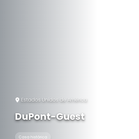
Estados Unidos de América
DuPont-Guest
Casa histórica