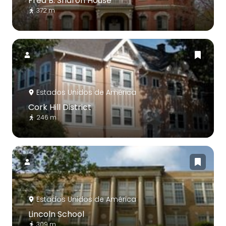
Fred B. Sharon House
372 m
Estados Unidos de América
Cork Hill District
246 m
Estados Unidos de América
Lincoln School
309 m