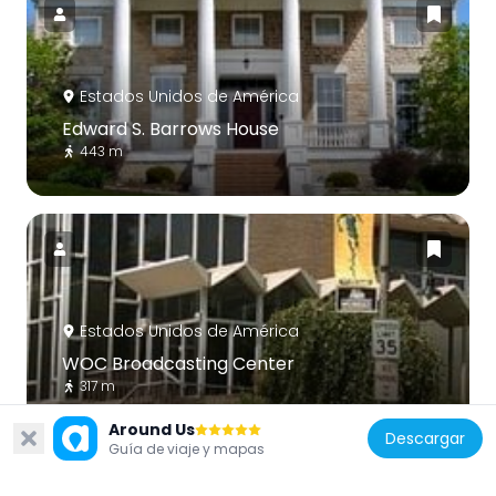
Estados Unidos de América
Edward S. Barrows House
443 m
Estados Unidos de América
WOC Broadcasting Center
317 m
Around Us
Descargar
Guía de viaje y mapas