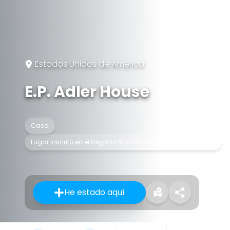
Estados Unidos de América
E.P. Adler House
Casa
Lugar inscrito en el Registro Nacional de Lugares Históricos
He estado aquí