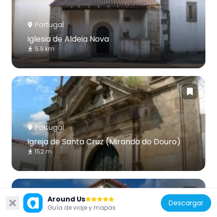
Portugal
Iglesia de Aldeia Nova
5.9 km
Portugal
Igreja de Santa Cruz (Miranda do Douro)
152 m
Around Us
Descargar
Guía de viaje y mapas