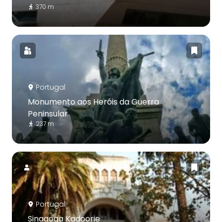
370 m
Portugal
Monumento aos Heróis da Guerra
Peninsular
237 m
Portugal
Sinagoga Kadoorie