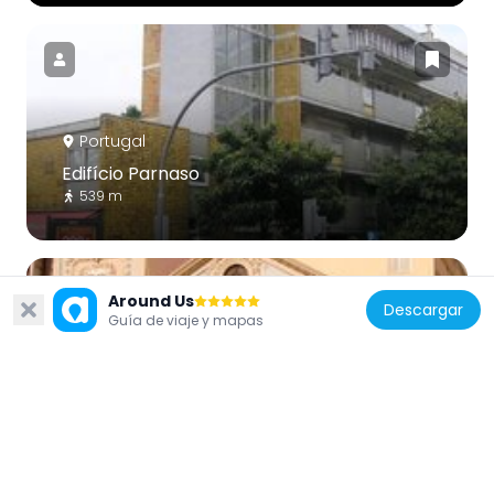
Portugal
Edifício Parnaso
539 m
Around Us
Descargar
Guía de viaje y mapas
Portugal
Tabernáculo Batista
236 m