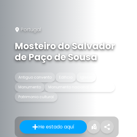
Portugal
Mosteiro do Salvador
de Paço de Sousa
Antiguo convento
Edificio
Iglesia
Monumento
Monumento nacional de Portugal
Patrimonio cultural
He estado aquí