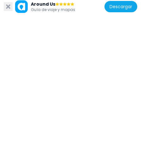
Around Us
Descargar
Guía de viaje y mapas
Portugal
Cadeia da Comarca de Paredes
4.5 km
Portugal
CTT de Penafiel
6.6 km