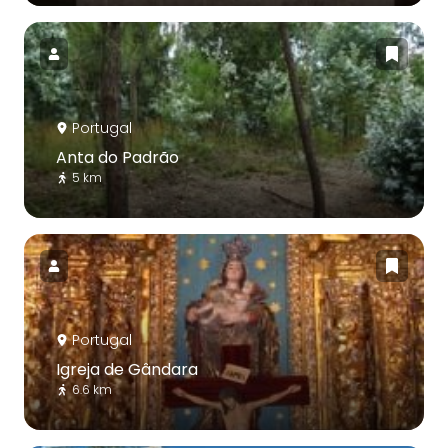
Portugal
Anta do Padrão
5 km
Portugal
Igreja de Gândara
6.6 km