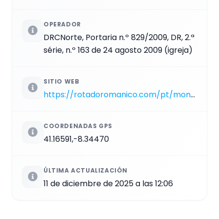
OPERADOR
DRCNorte, Portaria n.º 829/2009, DR, 2.ª
série, n.º 163 de 24 agosto 2009 (igreja)
SITIO WEB
https://rotadoromanico.com/pt/monumentos/mosteiro-do-salvador-de-paco-de-sousa
COORDENADAS GPS
41.16591,-8.34470
ÚLTIMA ACTUALIZACIÓN
11 de diciembre de 2025 a las 12:06