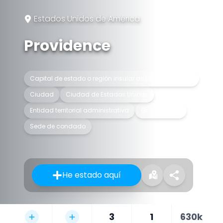
Estados Unidos de América
Providence
Capital de estado o región insular de Estados Unidos
Ciudad
Ciudad de Estados Unidos
Entidad territorial administrativa
Gran ciudad
Sede de condado
He estado aquí
3
1
630k